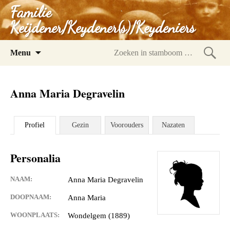
Familie
Keijdener/Keydener(s)/Keydeniers
Spring
Menu
naar
Zoeke
inhoud
in
Anna Maria Degravelin
stam
Profiel
Gezin
Voorouders
Nazaten
Personalia
NAAM:
Anna Maria Degravelin
DOOPNAAM:
Anna Maria
WOONPLAATS:
Wondelgem (1889)