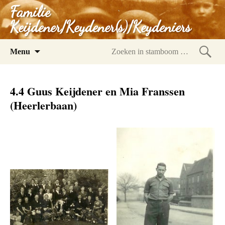
Familie
Keijdener/Keydener(s)/Keydeniers
Spring
Menu
naar
Zoeke
inhoud
in
4.4 Guus Keijdener en Mia Franssen
stam
(Heerlerbaan)