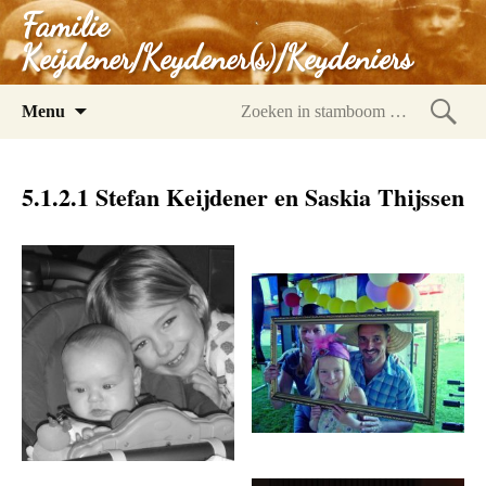
Familie
Keijdener/Keydener(s)/Keydeniers
Spring
Menu
naar
Zoeke
inhoud
in
5.1.2.1 Stefan Keijdener en Saskia Thijssen
stam