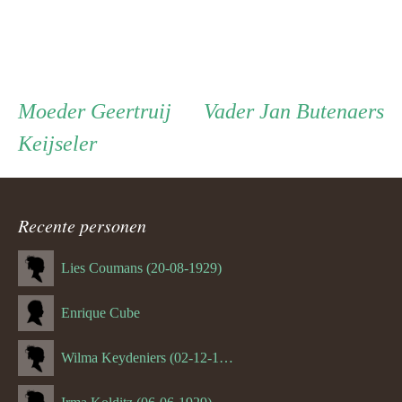
Persoon
Moeder
Vader
Moeder
Geertruij
Vader
Jan Butenaers
Keijseler
ouder
navigatie
Recente personen
Lies Coumans (20-08-1929)
Enrique Cube
Wilma Keydeniers (02-12-1953)