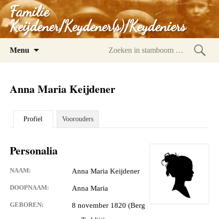
Familie
Keijdener/Keydener(s)/Keydeniers
Spring
Menu
naar
Zoeke
inhoud
in
Anna Maria Keijdener
stam
Profiel
Voorouders
Personalia
NAAM:
Anna Maria Keijdener
DOOPNAAM:
Anna Maria
GEBOREN:
8 november 1820 (Berg