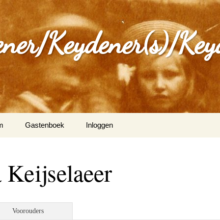
ener/Keydener(s)/Key
m
Gastenboek
Inloggen
: Varia
Keijselaeer
ijdener en Tina Vleugels
)
g Keijdener en M.A.H.
Voorouders
n (Wittem)