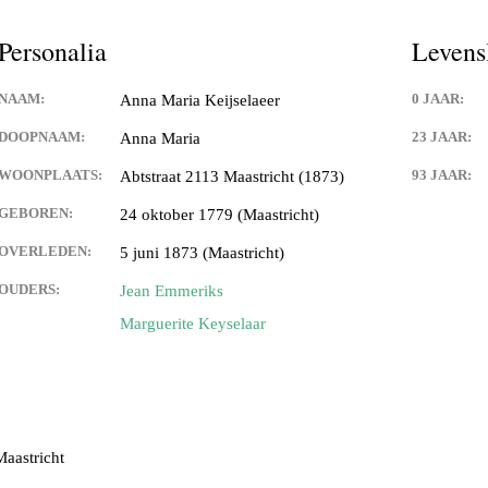
Keijdener en Louisa Sintzen
Personalia
Levens
NAAM:
0 JAAR:
Anna Maria Keijselaeer
eijdener en Anneke Spaaij
e)
DOOPNAAM:
23 JAAR:
Anna Maria
WOONPLAATS:
93 JAAR:
Abtstraat 2113 Maastricht (1873)
 Keijdener en Trine Van
Valkenburg)
GEBOREN:
24 oktober 1779 (Maastricht)
 Keijdener en Tineke
OVERLEDEN:
5 juni 1873 (Maastricht)
ek
OUDERS:
Jean Emmeriks
Keijdener en Hermien
Marguerite Keyselaar
rg
t Keijdener en Tina van
Maastricht
 Keijdener en Riet Jansen
em)