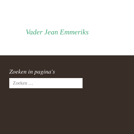
Vader
Vader
Jean Emmeriks
Zoeken in pagina’s
Zoeken
naar: