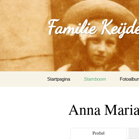
Familie Keijd
Spring
Startpagina
Stamboom
Fotoalbu
naar
inhoud
Fotoalbum
Anna Maria 
0_Joep Ke
(Klimmen
1.0_Sjan
Profiel
Schleepe