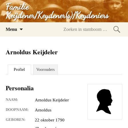
Familie
Keijdener/Keydener(s)/Keydeniers
Spring
Menu
naar
Zoeke
inhoud
in
Arnoldus Keijdeler
stam
Profiel
Voorouders
Personalia
NAAM:
Arnoldus Keijdeler
DOOPNAAM:
Arnoldus
GEBOREN:
22 oktober 1790