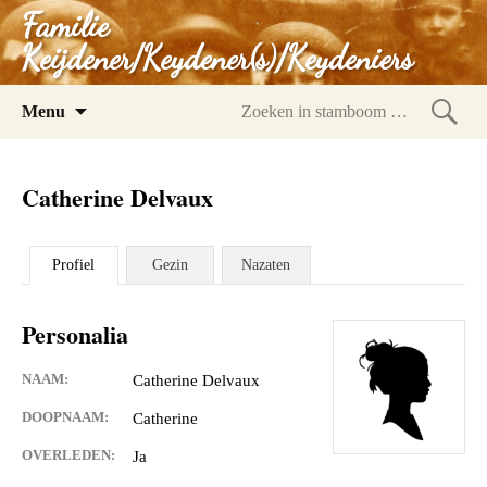
Familie
Keijdener/Keydener(s)/Keydeniers
Spring
Menu
naar
Zoeke
inhoud
in
Catherine Delvaux
stam
Profiel
Gezin
Nazaten
Personalia
NAAM:
Catherine Delvaux
DOOPNAAM:
Catherine
OVERLEDEN:
Ja