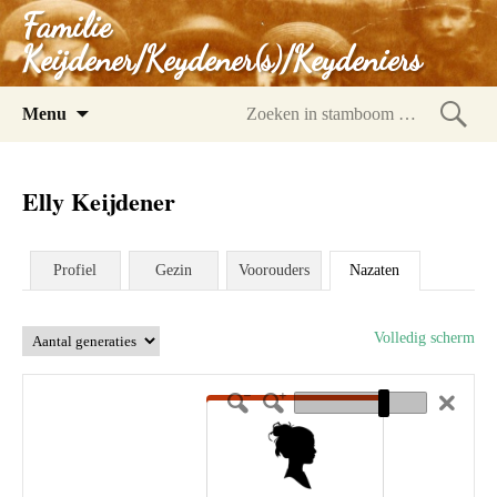
Familie
Keijdener/Keydener(s)/Keydeniers
Spring
Menu
naar
Zoeke
inhoud
in
Elly Keijdener
stam
Profiel
Gezin
Voorouders
Nazaten
Volledig scherm