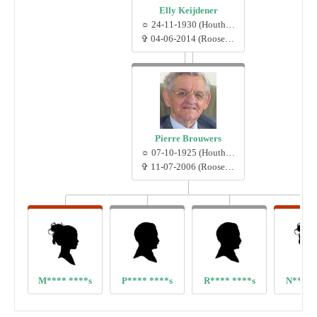
Elly Keijdener
☼ 24-11-1930 (Houthem)
✞ 04-06-2014 (Roosendaal)
Pierre Brouwers
☼ 07-10-1925 (Houthem)
✞ 11-07-2006 (Roosendaal)
M**** ****s
P**** ****s
R**** ****s
N**** 