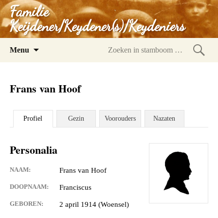
Familie
Keijdener/Keydener(s)/Keydeniers
Spring
Menu
naar
Zoeke
inhoud
in
Frans van Hoof
stam
Profiel
Gezin
Voorouders
Nazaten
Personalia
NAAM:
Frans van Hoof
DOOPNAAM:
Franciscus
GEBOREN:
2 april 1914 (Woensel)