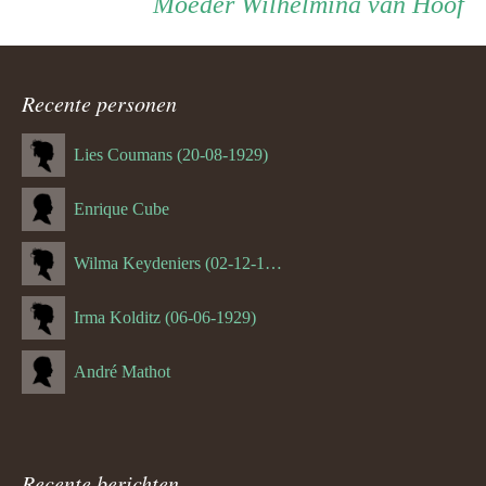
Persoon
Moeder
Moeder
Wilhelmina van Hoof
ouder
Recente personen
navigatie
Lies Coumans (20-08-1929)
Enrique Cube
Wilma Keydeniers (02-12-1953)
Irma Kolditz (06-06-1929)
André Mathot
Recente berichten