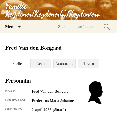
Familie
Keijdener/Keydener(s)/Keydeniers
Spring
Menu
naar
Zoeke
inhoud
in
Fred Van den Bongard
stam
Profiel
Gezin
Voorouders
Nazaten
Personalia
NAAM:
Fred Van den Bongard
DOOPNAAM:
Fredericus Maria Johannes
GEBOREN:
2 april 1966 (Sittard)