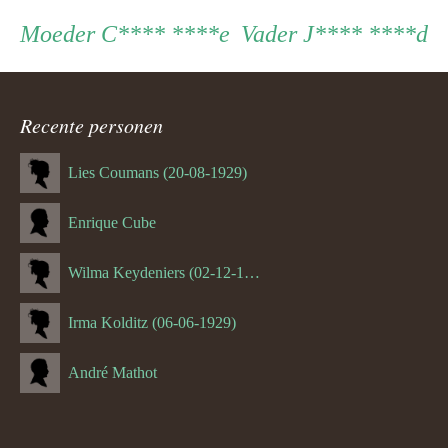
Persoon
Moeder
Vader
Moeder
C**** ****e
Vader
J**** ****d
ouder
Recente personen
navigatie
Lies Coumans (20-08-1929)
Enrique Cube
Wilma Keydeniers (02-12-1953)
Irma Kolditz (06-06-1929)
André Mathot