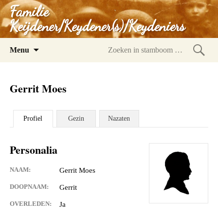
Familie
Keijdener/Keydener(s)/Keydeniers
Spring
Menu
naar
Zoeke
inhoud
in
Gerrit Moes
stam
Profiel
Gezin
Nazaten
Personalia
NAAM:
Gerrit Moes
DOOPNAAM:
Gerrit
OVERLEDEN:
Ja