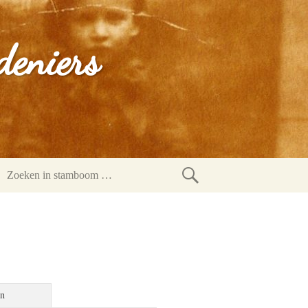
deniers
Zoeken
in
stamboom
en