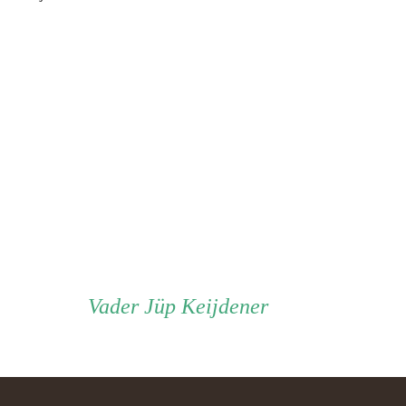
Vader
Vader
Jüp Keijdener