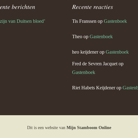
ente berichten
Recente reacties
Angela Keijdener en Theo Ernst
 zijn van Duitsen bloed’
Tis Franssen
op
Gastenboek
 Keijdener en Lies Coumans
Theo
op
Gastenboek
Keijdener en Net Duijkers
n)
heo keijdener
op
Gastenboek
l Keijdener en Lies Dieteren
Fred de Sevren Jacquet
op
Gastenboek
eo Keijdener (Neerbeek)
Riet Habets Keijdener
op
Gasten
tefan Keijdener en Saskia
Keijdener en Lucie Bruil
Dit is een website van
Mijn Stamboom Online
eijdener en Annie Mounier