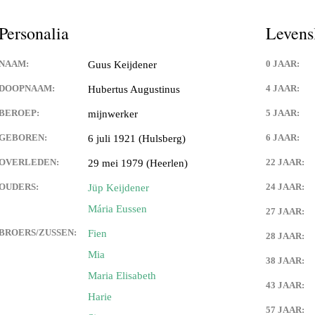
Keijdener en Louisa Sintzen
Personalia
Levens
NAAM:
0 JAAR:
Guus Keijdener
eijdener en Anneke Spaaij
e)
DOOPNAAM:
4 JAAR:
Hubertus Augustinus
BEROEP:
5 JAAR:
mijnwerker
 Keijdener en Trine Van
Valkenburg)
GEBOREN:
6 JAAR:
6 juli 1921 (Hulsberg)
 Keijdener en Tineke
OVERLEDEN:
22 JAAR:
29 mei 1979 (Heerlen)
ek
OUDERS:
24 JAAR:
Jüp Keijdener
Keijdener en Hermien
Mária Eussen
27 JAAR:
rg
BROERS/ZUSSEN:
Fien
28 JAAR:
t Keijdener en Tina van
Mia
38 JAAR:
Maria Elisabeth
43 JAAR:
Harie
 Keijdener en Riet Jansen
em)
57 JAAR: