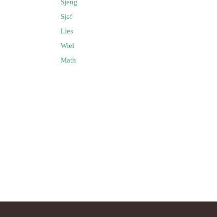
Sjeng
Sjef
Keijdener en Maria Eussen
g)
Lies
Wiel
 Keijdener en Tien Goossens
urg)
Math
 Keijdener en Louisa Horssels
Keijdener en Mien Pisters
 Keijdener en Mia Franssen
baan)
Keijdener en Corrie Laheij
em)
m Keijdener en Mia Pellemans
em)