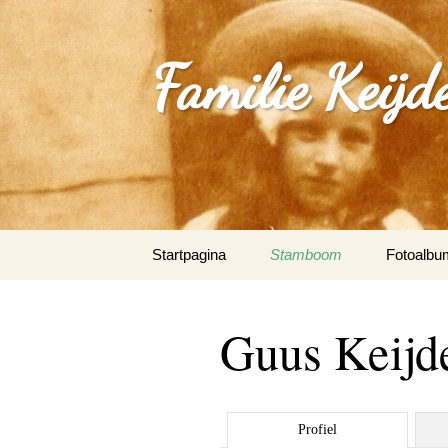
Familie Keijd
Spring
Startpagina
Stamboom
Fotoalbu
naar
inhoud
Fotoalbum
Guus Keijd
0_Joep Ke
(Klimmen
1.0_Sjan
Profiel
Schleepe