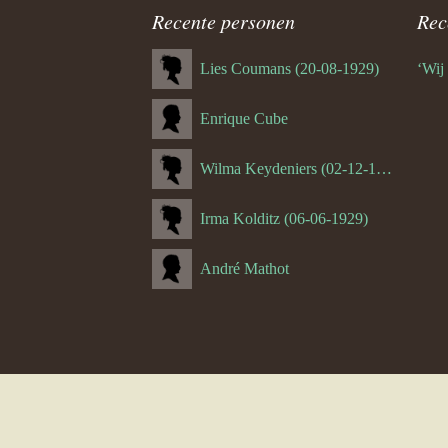
navigatie
Recente personen
Rec
4.5.1.1. 
Lies Coumans (20-08-1929)
‘Wij
4.6 Math
Enrique Cube
5.0 Math 
(Meersse
Wilma Keydeniers (02-12-1953)
5.1 Miche
Irma Kolditz (06-06-1929)
5.1.1. Th
André Mathot
5.1.2.1 S
Thijssen
6.0 Funs 
7.0 Lei K