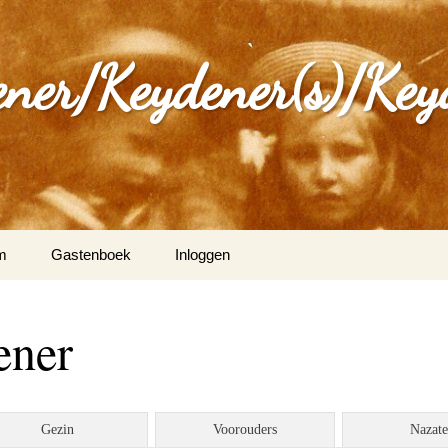
ener/Keydener(s)/Key
m
Gastenboek
Inloggen
: Varia
ener
ijdener en Tina Vleugels
)
g Keijdener en M.A.H.
Gezin
Voorouders
Nazat
n (Wittem)