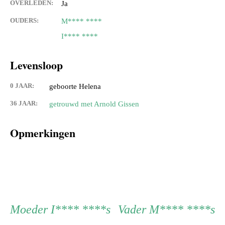
OVERLEDEN:
Ja
OUDERS:
M**** ****
I**** ****
Levensloop
0 JAAR:
geboorte Helena
36 JAAR:
getrouwd met Arnold Gissen
Opmerkingen
Persoon
Moeder
Vader
Moeder
I**** ****s
Vader
M**** ****s