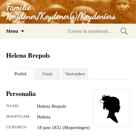
Familie
Keijdener/Keydener(s)/Keydeniers
Spring
Menu
naar
Zoeke
inhoud
in
Helena Brepols
stam
Profiel
Gezin
Voorouders
Personalia
NAAM:
Helena Brepols
DOOPNAAM:
Helena
GEBOREN:
18 juni 1832 (Mopertingen)