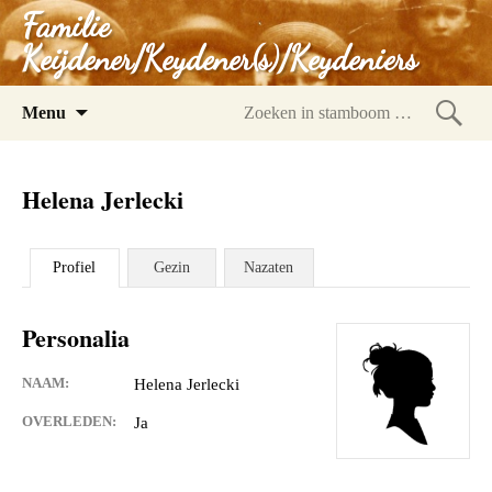
Familie
Keijdener/Keydener(s)/Keydeniers
Spring
Menu
naar
Zoeke
inhoud
in
Helena Jerlecki
stam
Profiel
Gezin
Nazaten
Personalia
NAAM:
Helena Jerlecki
OVERLEDEN:
Ja