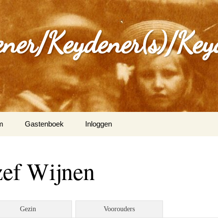
ener/Keydener(s)/Key
m
Gastenboek
Inloggen
: Varia
zef Wijnen
ijdener en Tina Vleugels
)
g Keijdener en M.A.H.
Gezin
Voorouders
n (Wittem)