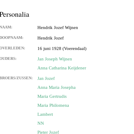
Keijdener en Louisa Sintzen
Personalia
NAAM:
Hendrik Jozef Wijnen
eijdener en Anneke Spaaij
e)
DOOPNAAM:
Hendrik Jozef
OVERLEDEN:
16 juni 1928 (Voerendaal)
 Keijdener en Trine Van
Valkenburg)
OUDERS:
Jan Joseph Wijnen
Anna Catharina Keijdener
 Keijdener en Tineke
ek
BROERS/ZUSSEN:
Jan Jozef
Anna Maria Josepha
Keijdener en Hermien
rg
Maria Gertrudis
Maria Philomena
t Keijdener en Tina van
Lambert
NN
 Keijdener en Riet Jansen
em)
Pieter Jozef