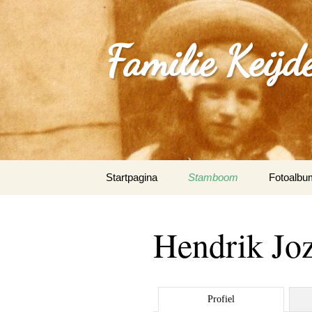
Familie Keijd
Spring
Startpagina
Stamboom
Fotoalbu
naar
inhoud
Fotoalbum
Hendrik Jo
0_Joep Ke
(Klimmen
1.0_Sjan
Profiel
Schleepe