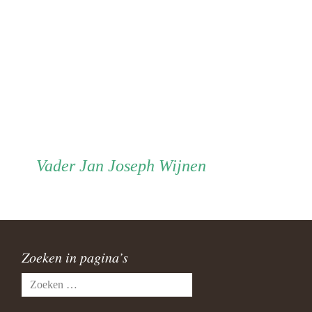
Vader
Vader
Jan Joseph Wijnen
Zoeken in pagina’s
Zoeken
naar: