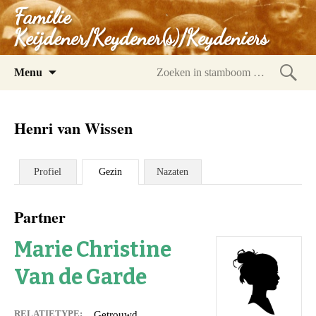
Familie
Keijdener/Keydener(s)/Keydeniers
Spring
Menu
naar
Zoeke
inhoud
in
Henri van Wissen
stam
Profiel
Gezin
Nazaten
Partner
Marie Christine
Van de Garde
RELATIETYPE:
Getrouwd