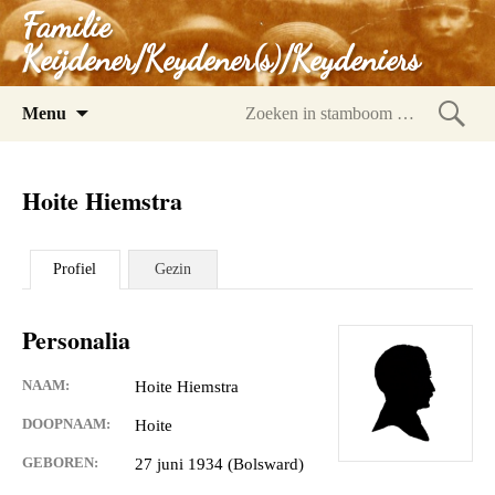
Familie
Keijdener/Keydener(s)/Keydeniers
Spring
Menu
naar
Zoeke
inhoud
in
Hoite Hiemstra
stam
Profiel
Gezin
Personalia
NAAM:
Hoite Hiemstra
DOOPNAAM:
Hoite
GEBOREN:
27 juni 1934 (Bolsward)