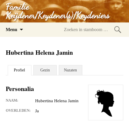
Familie
Keijdener/Keydener(s)/Keydeniers
Spring
Menu
naar
Zoeke
inhoud
in
Hubertina Helena Jamin
stam
Profiel
Gezin
Nazaten
Personalia
NAAM:
Hubertina Helena Jamin
OVERLEDEN:
Ja