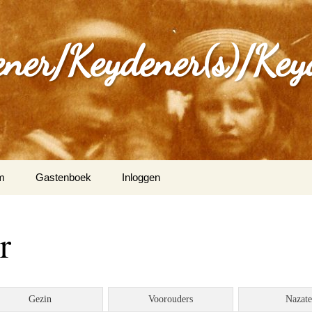
ener/Keydener(s)/Key
m
Gastenboek
Inloggen
: Varia
r
ijdener en Tina Vleugels
)
g Keijdener en M.A.H.
Gezin
Voorouders
Nazat
n (Wittem)