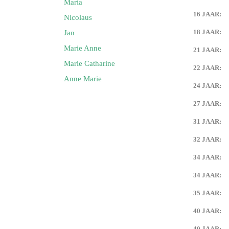
Maria
16 JAAR:
Nicolaus
Keijdener en Maria Eussen
g)
18 JAAR:
Jan
Marie Anne
21 JAAR:
 Keijdener en Tien Goossens
urg)
Marie Catharine
22 JAAR:
Anne Marie
24 JAAR:
 Keijdener en Louisa Horssels
27 JAAR:
Keijdener en Mien Pisters
31 JAAR:
32 JAAR:
 Keijdener en Mia Franssen
baan)
34 JAAR:
34 JAAR:
Keijdener en Corrie Laheij
em)
35 JAAR:
40 JAAR:
m Keijdener en Mia Pellemans
em)
40 JAAR: