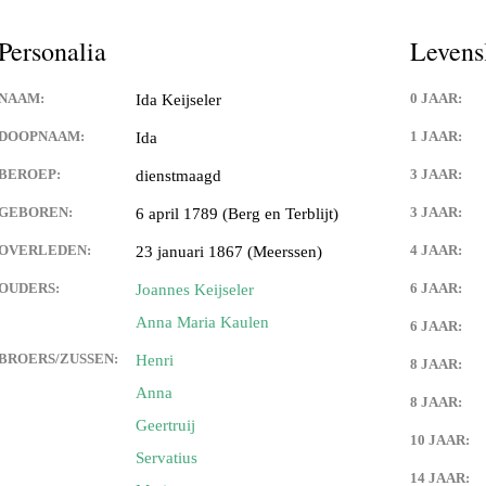
Keijdener en Louisa Sintzen
Personalia
Levens
NAAM:
0 JAAR:
Ida Keijseler
eijdener en Anneke Spaaij
e)
DOOPNAAM:
1 JAAR:
Ida
BEROEP:
3 JAAR:
dienstmaagd
 Keijdener en Trine Van
Valkenburg)
GEBOREN:
3 JAAR:
6 april 1789 (Berg en Terblijt)
 Keijdener en Tineke
OVERLEDEN:
4 JAAR:
23 januari 1867 (Meerssen)
ek
OUDERS:
6 JAAR:
Joannes Keijseler
Keijdener en Hermien
Anna Maria Kaulen
6 JAAR:
rg
BROERS/ZUSSEN:
Henri
8 JAAR:
t Keijdener en Tina van
Anna
8 JAAR:
Geertruij
10 JAAR:
Servatius
 Keijdener en Riet Jansen
em)
14 JAAR: