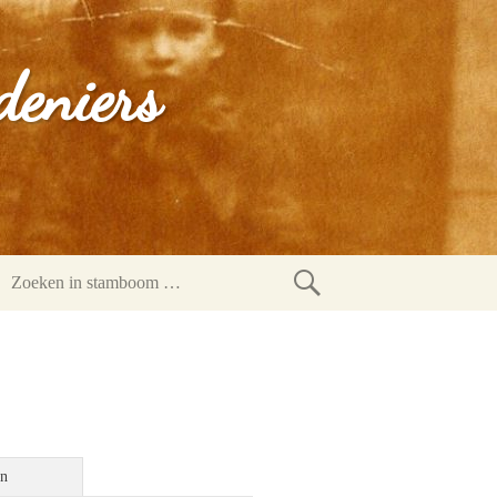
deniers
Zoeken
in
stamboom
en