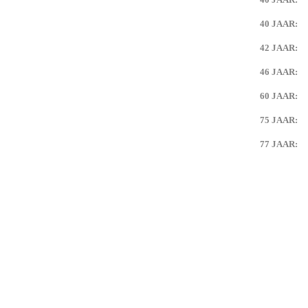
Angela Keijdener en Theo Ernst
40 JAAR:
42 JAAR:
 Keijdener en Lies Coumans
46 JAAR:
Keijdener en Net Duijkers
60 JAAR:
n)
75 JAAR:
l Keijdener en Lies Dieteren
77 JAAR:
eo Keijdener (Neerbeek)
tefan Keijdener en Saskia
Keijdener en Lucie Bruil
eijdener en Annie Mounier