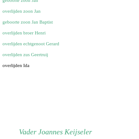
geboorte zoon Jan
overlijden zoon Jan
geboorte zoon Jan Baptist
overlijden broer Henri
overlijden echtgenoot Gerard
overlijden zus Geertruij
overlijden Ida
Vader
Vader
Joannes Keijseler