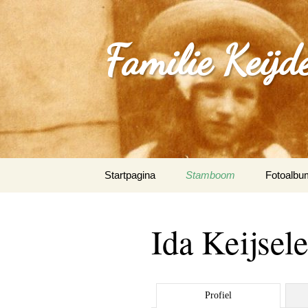
Familie Keijd
Spring
Startpagina
Stamboom
Fotoalbu
naar
inhoud
Fotoalbum
Ida Keijsele
0_Joep Ke
(Klimmen
1.0_Sjan
Profiel
Schleepe