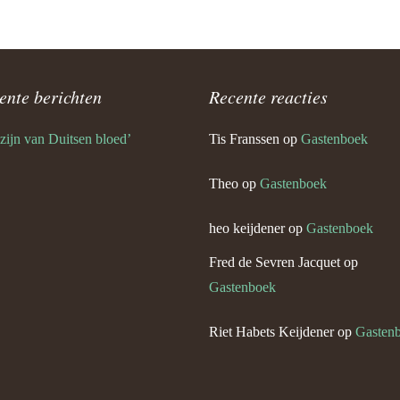
èr Keijdener en Marie Bovens
urg)
Keijdener en Leen Stouthart
rg)
ente berichten
Recente reacties
rt Keijdener en Lies Lelkens
 zijn van Duitsen bloed’
Tis Franssen
op
Gastenboek
 Geul)
Theo
op
Gastenboek
ef Keijdener en Fien Moonen
 Geul)
heo keijdener
op
Gastenboek
 Keijdener en Marieke
Fred de Sevren Jacquet
op
Gastenboek
 Keijdener en Mien Kleijnen
g)
Riet Habets Keijdener
op
Gasten
b Keijdener en José
en