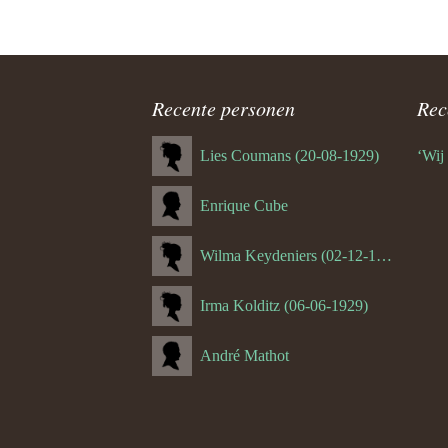
8.0 Lamb
ouder
(Valkenb
9.0 Guus 
navigatie
(Emmabe
Recente personen
Rec
20.0 Hube
Lies Coumans (20-08-1929)
‘Wij
(Schin op
Enrique Cube
20.1 Jos
(Schin op
Wilma Keydeniers (02-12-1953)
20.2 Piet
Reintjens
Irma Kolditz (06-06-1929)
30.0 Math
André Mathot
(Hulsber
30.1 Huu
Schoffel