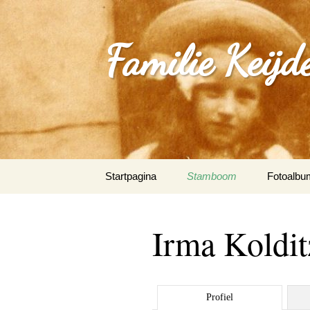
Familie Keijd
Spring
Startpagina
Stamboom
Fotoalbu
naar
inhoud
Fotoalbum
Irma Koldit
0_Joep Ke
(Klimmen
1.0_Sjan
Profiel
Schleepe