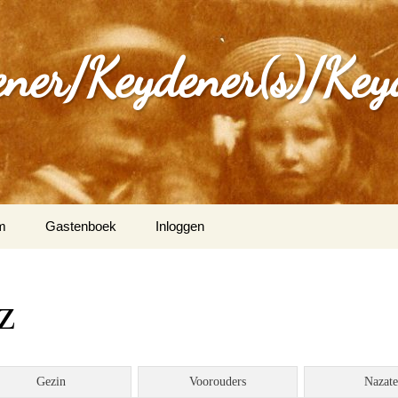
ener/Keydener(s)/Key
m
Gastenboek
Inloggen
: Varia
z
ijdener en Tina Vleugels
)
g Keijdener en M.A.H.
Gezin
Voorouders
Nazat
n (Wittem)