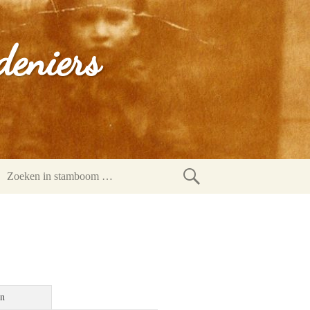
deniers
Zoeken
in
stamboom
en