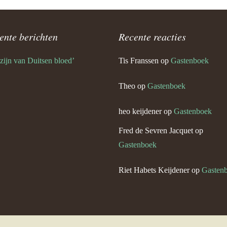
Keijdener en Maria Eussen
g)
ente berichten
Recente reacties
 Keijdener en Tien Goossens
 zijn van Duitsen bloed’
Tis Franssen
op
Gastenboek
urg)
Theo
op
Gastenboek
 Keijdener en Louisa Horssels
heo keijdener
op
Gastenboek
Keijdener en Mien Pisters
Fred de Sevren Jacquet
op
Gastenboek
 Keijdener en Mia Franssen
baan)
Riet Habets Keijdener
op
Gasten
Keijdener en Corrie Laheij
em)
m Keijdener en Mia Pellemans
em)