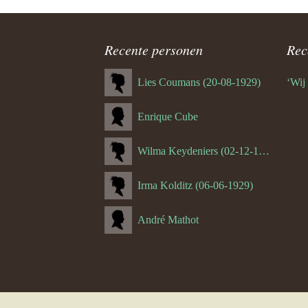
ouder
4.0 Jüp 
navigatie
(Hulsber
Recente personen
Rec
4.1 Harie
Lies Coumans (20-08-1929)
‘Wij
(Valkenb
Enrique Cube
4.2 Sjeng
(Itteren)
Wilma Keydeniers (02-12-1953)
4.3 Sjef 
Irma Kolditz (06-06-1929)
4.4 Guus
(Heerler
André Mathot
4.5 Wiel 
(Broekh
4.5.1 To
(Broekh