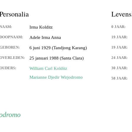
Keijdener en Louisa Sintzen
Personalia
Levens
NAAM:
0 JAAR:
Irma Kolditz
eijdener en Anneke Spaaij
e)
DOOPNAAM:
19 JAAR:
Adele Irma Anna
GEBOREN:
19 JAAR:
6 juni 1929 (Tandjong Karang)
 Keijdener en Trine Van
Valkenburg)
OVERLEDEN:
24 JAAR:
25 januari 1988 (Santa Clara)
 Keijdener en Tineke
OUDERS:
30 JAAR:
William Carl Kolditz
ek
Marianne Djedir Wirjodromo
58 JAAR:
Keijdener en Hermien
rg
t Keijdener en Tina van
jodromo
 Keijdener en Riet Jansen
em)