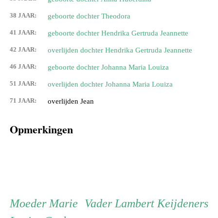
38 JAAR:
geboorte dochter Theodora
41 JAAR:
geboorte dochter Hendrika Gertruda Jeannette
42 JAAR:
overlijden dochter Hendrika Gertruda Jeannette
46 JAAR:
geboorte dochter Johanna Maria Louiza
51 JAAR:
overlijden dochter Johanna Maria Louiza
71 JAAR:
overlijden Jean
Opmerkingen
Persoon
Moeder
Vader
Moeder
Marie
Vader
Lambert Keijdeners