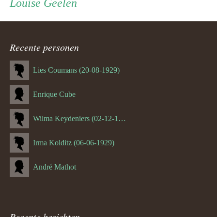
Louise Geelen
ouder
navigatie
Recente personen
Lies Coumans (20-08-1929)
Enrique Cube
Wilma Keydeniers (02-12-1953)
Irma Kolditz (06-06-1929)
André Mathot
Recente berichten