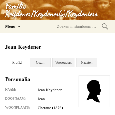
Familie
Keijdener/Keydener(s)/Keydeniers
Spring
Menu
naar
Zoeke
inhoud
in
Jean Keydener
stam
Profiel
Gezin
Voorouders
Nazaten
Personalia
NAAM:
Jean Keydener
DOOPNAAM:
Jean
WOONPLAATS:
Cheratte (1876)