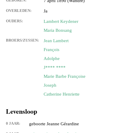
GEBOREN:
7 april 1890 (Wandre)
OVERLEDEN:
Ja
OUDERS:
Lambert Keydener
Maria Bonsang
BROERS/ZUSSEN:
Jean Lambert
François
Adolphe
J**** ****
Marie Barbe Françoise
Joseph
Catherine Henriette
Levensloop
0 JAAR:
geboorte Jeanne Gérardine