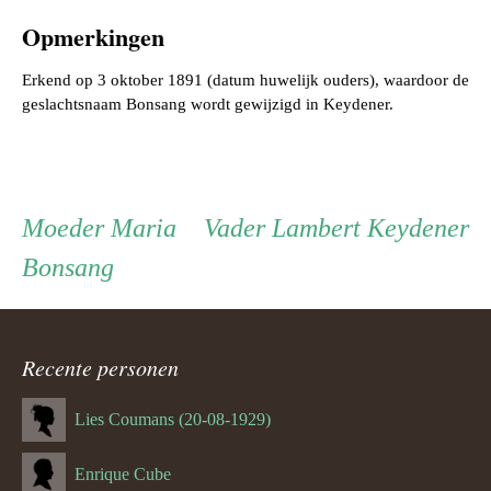
Opmerkingen
Erkend op 3 oktober 1891 (datum huwelijk ouders), waardoor de
Persoon
Moeder
Vader
Moeder
Maria
Vader
Lambert Keydener
Bonsang
ouder
navigatie
Recente personen
Lies Coumans (20-08-1929)
Enrique Cube