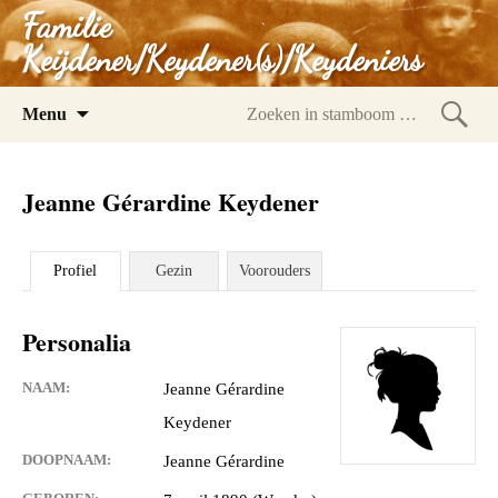
Familie
Keijdener/Keydener(s)/Keydeniers
Spring
Menu
naar
Zoeke
inhoud
in
Jeanne Gérardine Keydener
stam
Profiel
Gezin
Voorouders
Personalia
NAAM:
Jeanne Gérardine
Keydener
DOOPNAAM:
Jeanne Gérardine