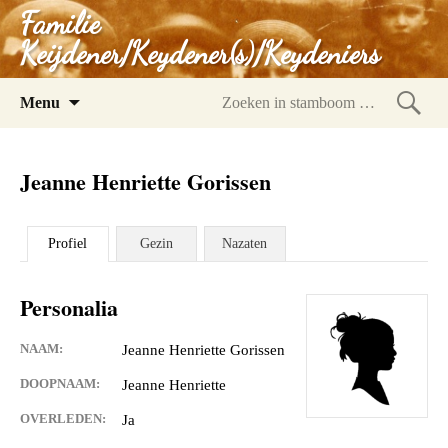
Familie
Keijdener/Keydener(s)/Keydeniers
Spring
Menu
naar
Zoeke
inhoud
in
Jeanne Henriette Gorissen
stam
Profiel
Gezin
Nazaten
Personalia
NAAM:
Jeanne Henriette Gorissen
DOOPNAAM:
Jeanne Henriette
OVERLEDEN:
Ja