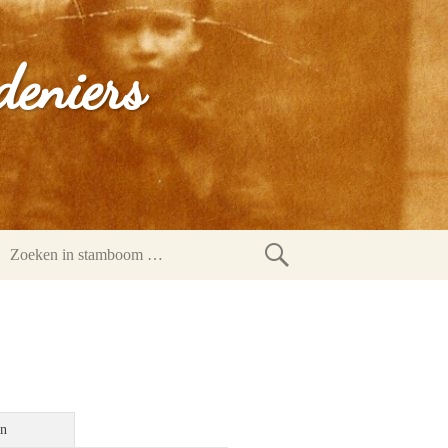
deniers
Zoeken
in
stamboom
en