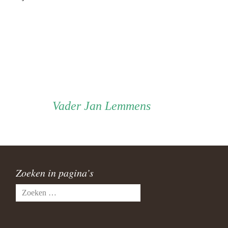
Vader
Vader
Jan Lemmens
Zoeken in pagina’s
Zoeken
naar: