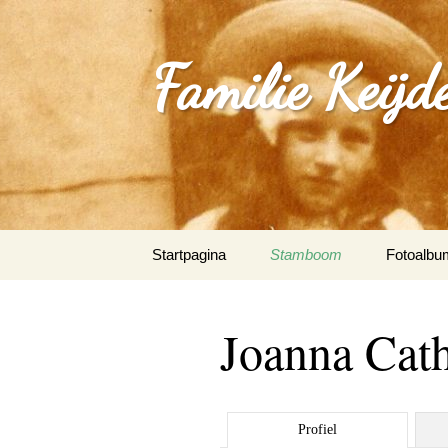
Familie Keijd
Spring
Startpagina
Stamboom
Fotoalbu
naar
inhoud
Fotoalbum
Joanna Cat
0_Joep Ke
(Klimmen
1.0_Sjan
Profiel
Schleepe