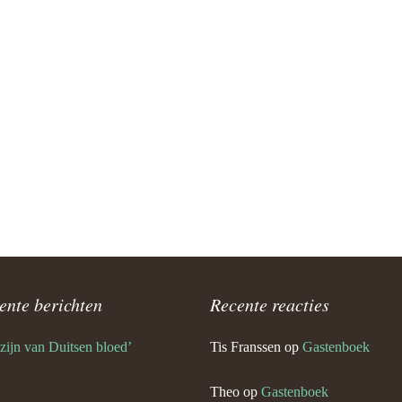
Keijdener en Maria Eussen
g)
 Keijdener en Tien Goossens
urg)
 Keijdener en Louisa Horssels
Keijdener en Mien Pisters
 Keijdener en Mia Franssen
baan)
ente berichten
Recente reacties
Keijdener en Corrie Laheij
em)
 zijn van Duitsen bloed’
Tis Franssen
op
Gastenboek
m Keijdener en Mia Pellemans
em)
Theo
op
Gastenboek