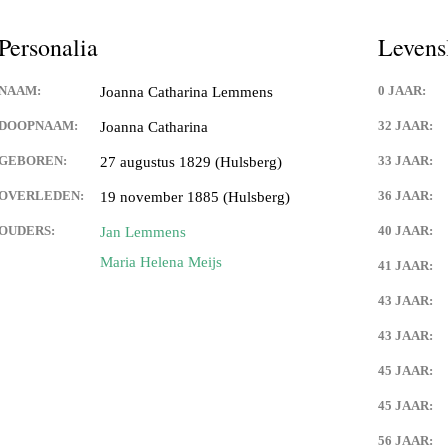
Keijdener en Louisa Sintzen
Personalia
Levens
NAAM:
0 JAAR:
Joanna Catharina Lemmens
eijdener en Anneke Spaaij
e)
DOOPNAAM:
32 JAAR:
Joanna Catharina
GEBOREN:
33 JAAR:
27 augustus 1829 (Hulsberg)
 Keijdener en Trine Van
Valkenburg)
OVERLEDEN:
36 JAAR:
19 november 1885 (Hulsberg)
 Keijdener en Tineke
OUDERS:
40 JAAR:
Jan Lemmens
ek
Maria Helena Meijs
41 JAAR:
Keijdener en Hermien
43 JAAR:
rg
43 JAAR:
t Keijdener en Tina van
45 JAAR:
45 JAAR:
 Keijdener en Riet Jansen
em)
56 JAAR: