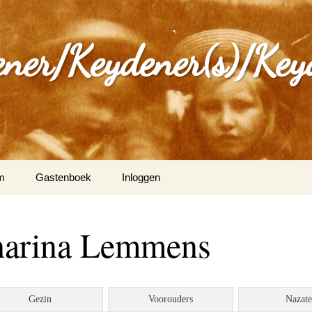
ener/Keydener(s)/Key
m
Gastenboek
Inloggen
: Varia
harina Lemmens
ijdener en Tina Vleugels
)
g Keijdener en M.A.H.
Gezin
Voorouders
Nazat
n (Wittem)