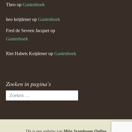
Theo
op
Gastenboek
heo keijdener
op
Gastenboek
Fred de Sevren Jacquet
op
Gastenboek
Riet Habets Keijdener
op
Gastenboek
Zoeken in pagina’s
Zoeken
naar:
Dit is een website van
Mijn Stamboom Online