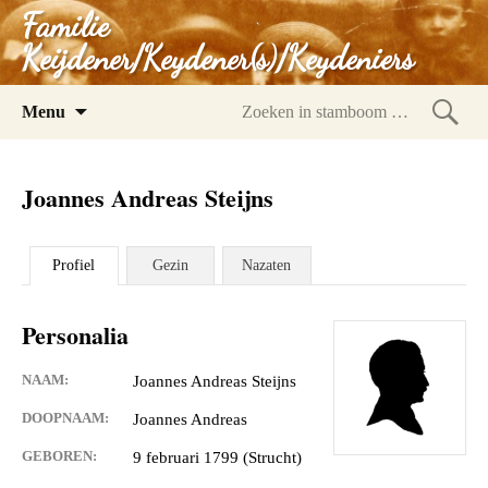
Familie
Keijdener/Keydener(s)/Keydeniers
Spring
Menu
naar
Zoeke
inhoud
in
Joannes Andreas Steijns
stam
Profiel
Gezin
Nazaten
Personalia
NAAM:
Joannes Andreas Steijns
DOOPNAAM:
Joannes Andreas
GEBOREN:
9 februari 1799 (Strucht)