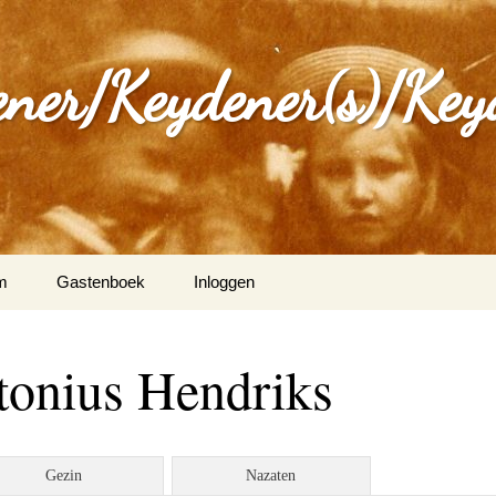
ener/Keydener(s)/Key
m
Gastenboek
Inloggen
: Varia
tonius Hendriks
ijdener en Tina Vleugels
)
g Keijdener en M.A.H.
Gezin
Nazaten
n (Wittem)