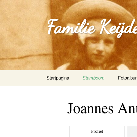
Familie Keijd
Spring
Startpagina
Stamboom
Fotoalbu
naar
inhoud
Fotoalbum
Joannes An
0_Joep Ke
(Klimmen
1.0_Sjan
Profiel
Schleepe