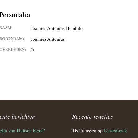
Keijdener en Louisa Sintzen
Personalia
NAAM:
Joannes Antonius Hendriks
eijdener en Anneke Spaaij
e)
DOOPNAAM:
Joannes Antonius
OVERLEDEN:
Ja
 Keijdener en Trine Van
Valkenburg)
 Keijdener en Tineke
ek
Keijdener en Hermien
rg
t Keijdener en Tina van
ente berichten
Recente reacties
 zijn van Duitsen bloed’
Tis Franssen
op
Gastenboek
 Keijdener en Riet Jansen
em)