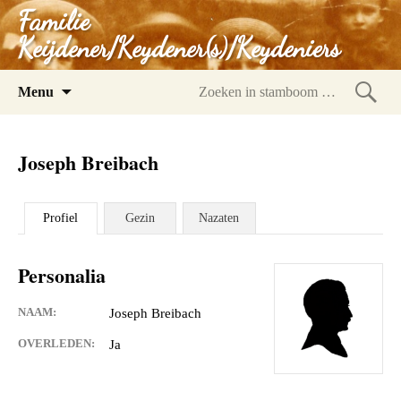
Familie
Keijdener/Keydener(s)/Keydeniers
Spring
Menu
naar
Zoeke
inhoud
in
Joseph Breibach
stam
Profiel
Gezin
Nazaten
Personalia
NAAM:
Joseph Breibach
OVERLEDEN:
Ja