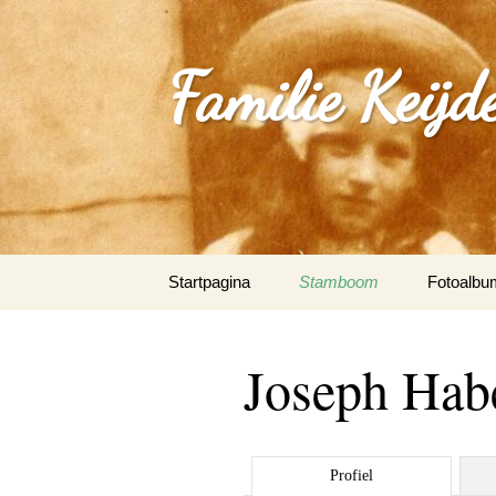
Familie Keijd
Spring
Startpagina
Stamboom
Fotoalbu
naar
inhoud
Fotoalbum
Joseph Hab
0_Joep Ke
(Klimmen
1.0_Sjan
Profiel
Schleepe