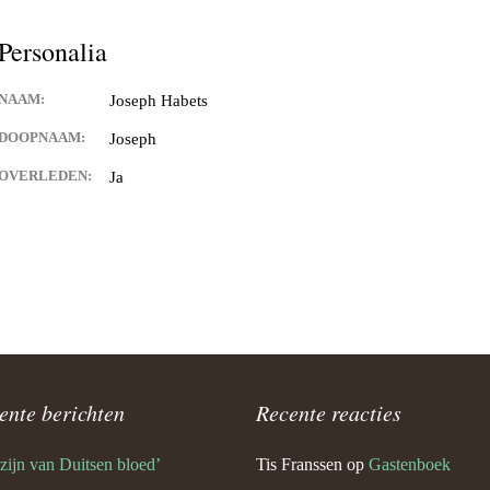
Keijdener en Louisa Sintzen
Personalia
NAAM:
Joseph Habets
eijdener en Anneke Spaaij
e)
DOOPNAAM:
Joseph
OVERLEDEN:
Ja
 Keijdener en Trine Van
Valkenburg)
 Keijdener en Tineke
ek
Keijdener en Hermien
rg
t Keijdener en Tina van
ente berichten
Recente reacties
 zijn van Duitsen bloed’
Tis Franssen
op
Gastenboek
 Keijdener en Riet Jansen
em)