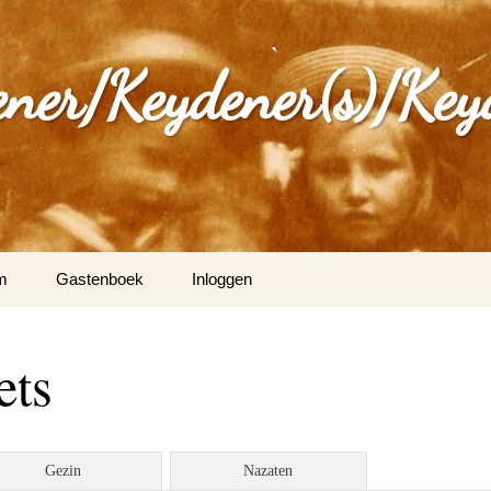
ener/Keydener(s)/Key
m
Gastenboek
Inloggen
: Varia
ets
ijdener en Tina Vleugels
)
g Keijdener en M.A.H.
Gezin
Nazaten
n (Wittem)