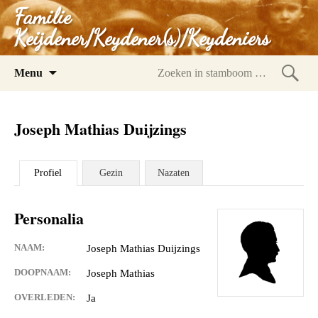
Familie
Keijdener/Keydener(s)/Keydeniers
Spring
Menu
naar
Zoeke
inhoud
in
Joseph Mathias Duijzings
stam
Profiel
Gezin
Nazaten
Personalia
NAAM:
Joseph Mathias Duijzings
DOOPNAAM:
Joseph Mathias
OVERLEDEN:
Ja