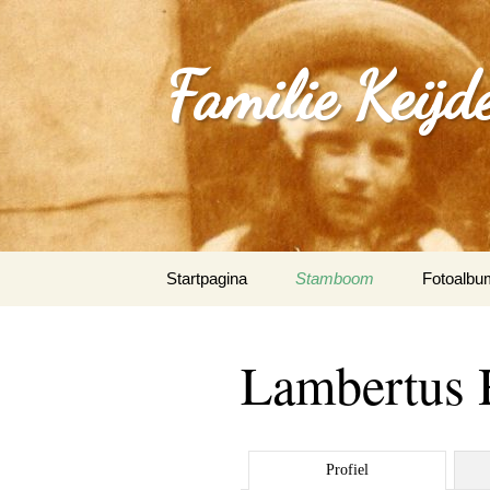
Familie Keijd
Spring
Startpagina
Stamboom
Fotoalbu
naar
inhoud
Fotoalbum
Lambertus 
0_Joep Ke
(Klimmen
1.0_Sjan
Profiel
Schleepe