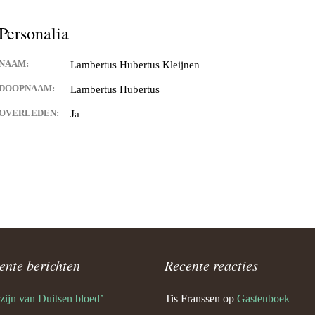
Keijdener en Louisa Sintzen
Personalia
NAAM:
Lambertus Hubertus Kleijnen
eijdener en Anneke Spaaij
e)
DOOPNAAM:
Lambertus Hubertus
OVERLEDEN:
Ja
 Keijdener en Trine Van
Valkenburg)
 Keijdener en Tineke
ek
Keijdener en Hermien
rg
t Keijdener en Tina van
ente berichten
Recente reacties
 zijn van Duitsen bloed’
Tis Franssen
op
Gastenboek
 Keijdener en Riet Jansen
em)