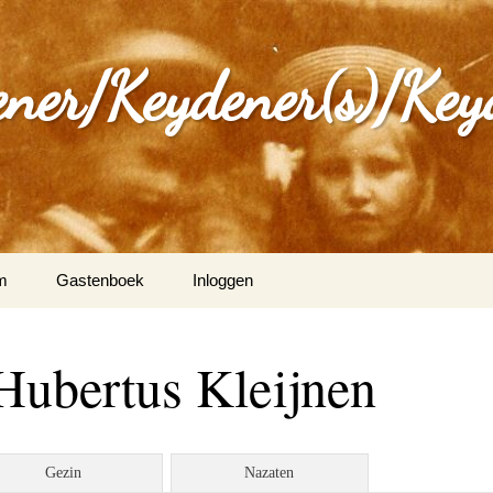
ener/Keydener(s)/Key
m
Gastenboek
Inloggen
: Varia
Hubertus Kleijnen
ijdener en Tina Vleugels
)
g Keijdener en M.A.H.
Gezin
Nazaten
n (Wittem)