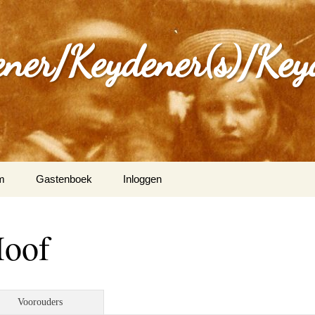
ener/Keydener(s)/Key
m
Gastenboek
Inloggen
: Varia
Hoof
ijdener en Tina Vleugels
)
g Keijdener en M.A.H.
Voorouders
n (Wittem)