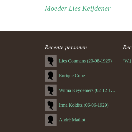
Persoon
Moeder
Moeder
Lies Keijdener
4.0 Jüp 
(Hulsber
ouder
4.1 Harie
(Valkenb
navigatie
Recente personen
Rec
4.2 Sjeng
(Itteren)
Lies Coumans (20-08-1929)
‘Wij
4.3 Sjef 
Enrique Cube
4.4 Guus
(Heerler
Wilma Keydeniers (02-12-1953)
4.5 Wiel 
Irma Kolditz (06-06-1929)
(Broekh
André Mathot
4.5.1 To
(Broekh