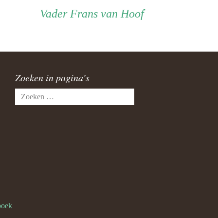
Vader
Vader
Frans van Hoof
Zoeken in pagina’s
Zoeken
naar:
boek