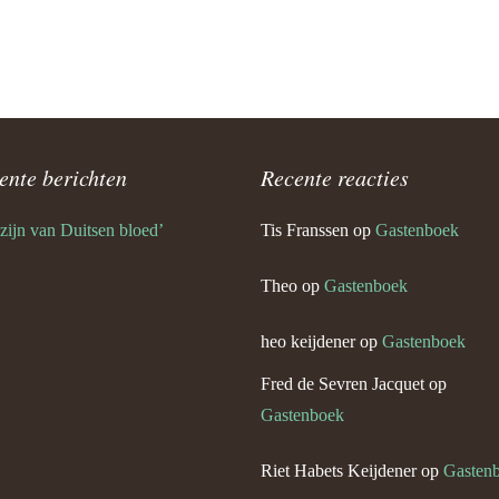
Keijdener en Maria Eussen
g)
 Keijdener en Tien Goossens
urg)
ente berichten
Recente reacties
 Keijdener en Louisa Horssels
 zijn van Duitsen bloed’
Tis Franssen
op
Gastenboek
Keijdener en Mien Pisters
Theo
op
Gastenboek
 Keijdener en Mia Franssen
baan)
heo keijdener
op
Gastenboek
Fred de Sevren Jacquet
op
Keijdener en Corrie Laheij
em)
Gastenboek
m Keijdener en Mia Pellemans
Riet Habets Keijdener
op
Gasten
em)