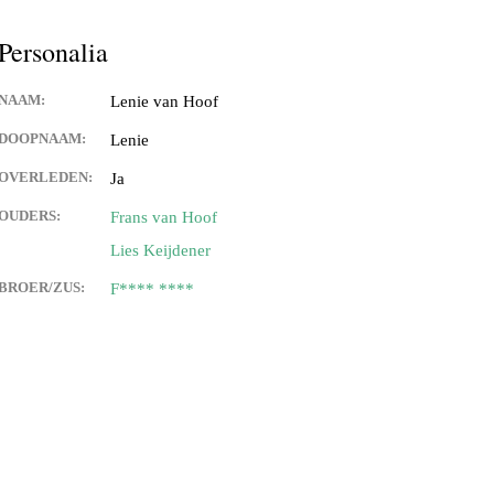
Keijdener en Louisa Sintzen
Personalia
NAAM:
Lenie van Hoof
eijdener en Anneke Spaaij
e)
DOOPNAAM:
Lenie
OVERLEDEN:
Ja
 Keijdener en Trine Van
Valkenburg)
OUDERS:
Frans van Hoof
Lies Keijdener
 Keijdener en Tineke
ek
BROER/ZUS:
F**** ****
Keijdener en Hermien
rg
t Keijdener en Tina van
 Keijdener en Riet Jansen
em)