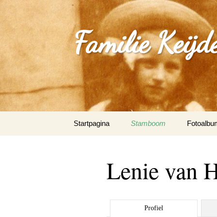
Familie Keijd
Spring
Startpagina
Stamboom
Fotoalbu
naar
inhoud
Fotoalbum
Lenie van 
0_Joep Ke
(Klimmen
1.0_Sjan
Profiel
Schleepe