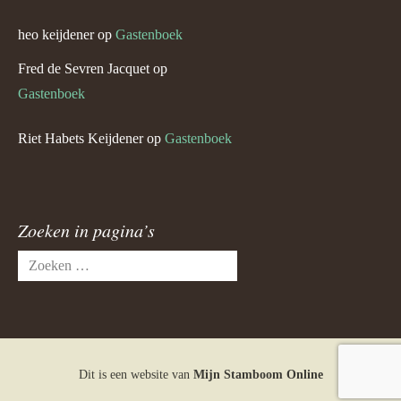
heo keijdener
op
Gastenboek
Fred de Sevren Jacquet
op
Gastenboek
Riet Habets Keijdener
op
Gastenboek
Zoeken in pagina’s
Zoeken
naar:
Dit is een website van
Mijn Stamboom Online