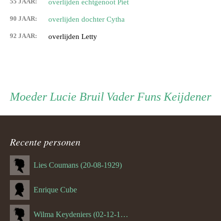
55 JAAR:
overlijden echtgenoot Piet
90 JAAR:
overlijden dochter Cytha
92 JAAR:
overlijden Letty
Persoon
Moeder
Vader
Moeder
Lucie Bruil
Vader
Funs Keijdener
ouder
Recente personen
navigatie
Lies Coumans (20-08-1929)
Enrique Cube
Wilma Keydeniers (02-12-1953)