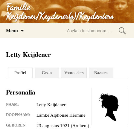
Familie
Keijdener/Keydener(s)/Keydeniers
Spring
Menu
naar
Zoeke
inhoud
in
Letty Keijdener
stam
Profiel
Gezin
Voorouders
Nazaten
Personalia
NAAM:
Letty Keijdener
DOOPNAAM:
Lamke Alphonse Hermine
GEBOREN:
23 augustus 1921 (Arnhem)