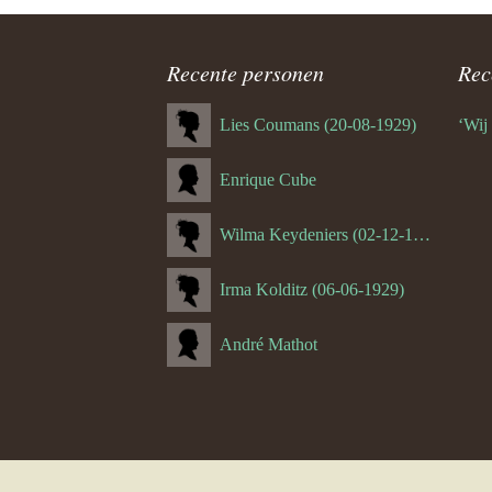
ouder
4.5.1.1. 
navigatie
Recente personen
Rec
4.6 Math
Lies Coumans (20-08-1929)
‘Wij
5.0 Math 
(Meersse
Enrique Cube
5.1 Miche
Wilma Keydeniers (02-12-1953)
5.1.1. Th
Irma Kolditz (06-06-1929)
5.1.2.1 S
André Mathot
Thijssen
6.0 Funs 
7.0 Lei K