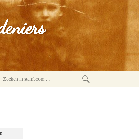
deniers
Zoeken
in
stamboom
en