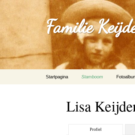
Familie Keijd
Spring
Startpagina
Stamboom
Fotoalbu
naar
inhoud
Fotoalbum
Lisa Keijde
0_Joep Ke
(Klimmen
1.0_Sjan
Profiel
Schleepe