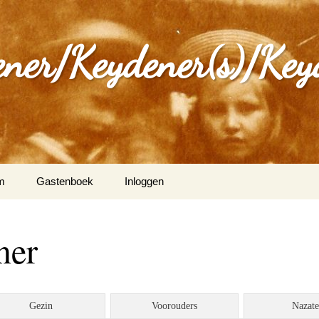
ener/Keydener(s)/Key
m
Gastenboek
Inloggen
: Varia
ner
ijdener en Tina Vleugels
)
g Keijdener en M.A.H.
Gezin
Voorouders
Nazat
n (Wittem)