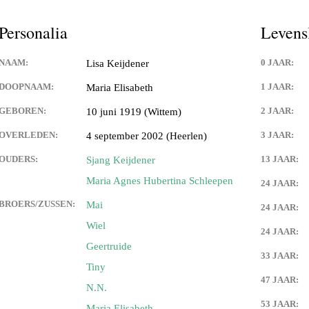
Keijdener en Louisa Sintzen
Personalia
Levens
NAAM:
0 JAAR:
Lisa Keijdener
eijdener en Anneke Spaaij
e)
DOOPNAAM:
1 JAAR:
Maria Elisabeth
GEBOREN:
2 JAAR:
10 juni 1919 (Wittem)
 Keijdener en Trine Van
Valkenburg)
OVERLEDEN:
3 JAAR:
4 september 2002 (Heerlen)
 Keijdener en Tineke
OUDERS:
13 JAAR:
Sjang Keijdener
ek
Maria Agnes Hubertina Schleepen
24 JAAR:
Keijdener en Hermien
BROERS/ZUSSEN:
Mai
24 JAAR:
rg
Wiel
24 JAAR:
Geertruide
t Keijdener en Tina van
33 JAAR:
Tiny
47 JAAR:
N.N.
 Keijdener en Riet Jansen
em)
53 JAAR:
Maria Elisabeth