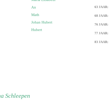
63 JAAR:
An
Keijdener en Maria Eussen
g)
Math
68 JAAR:
Johan Hubert
76 JAAR:
 Keijdener en Tien Goossens
Hubert
urg)
77 JAAR:
83 JAAR:
 Keijdener en Louisa Horssels
Keijdener en Mien Pisters
 Keijdener en Mia Franssen
baan)
Keijdener en Corrie Laheij
em)
na Schleepen
m Keijdener en Mia Pellemans
em)