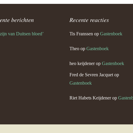
Angela Keijdener en Theo Ernst
ente berichten
Recente reacties
 Keijdener en Lies Coumans
 zijn van Duitsen bloed’
Tis Franssen
op
Gastenboek
Keijdener en Net Duijkers
n)
Theo
op
Gastenboek
l Keijdener en Lies Dieteren
heo keijdener
op
Gastenboek
eo Keijdener (Neerbeek)
Fred de Sevren Jacquet
op
Gastenboek
tefan Keijdener en Saskia
Riet Habets Keijdener
op
Gasten
Keijdener en Lucie Bruil
eijdener en Annie Mounier