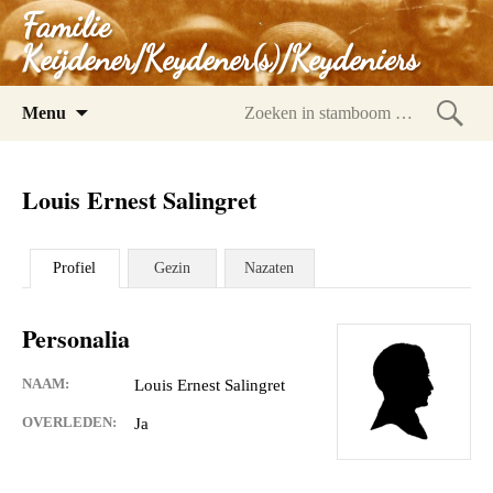
Familie
Keijdener/Keydener(s)/Keydeniers
Spring
Menu
naar
Zoeke
inhoud
in
Louis Ernest Salingret
stam
Profiel
Gezin
Nazaten
Personalia
NAAM:
Louis Ernest Salingret
OVERLEDEN:
Ja