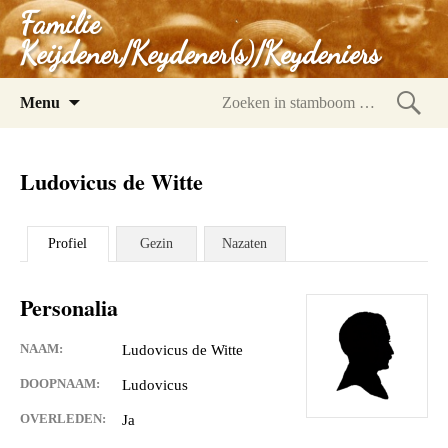
Familie
Keijdener/Keydener(s)/Keydeniers
Spring
Menu
naar
Zoeke
inhoud
in
Ludovicus de Witte
stam
Profiel
Gezin
Nazaten
Personalia
NAAM:
Ludovicus de Witte
DOOPNAAM:
Ludovicus
OVERLEDEN:
Ja