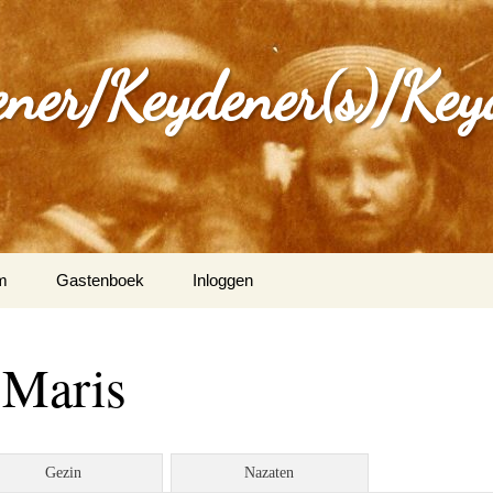
ener/Keydener(s)/Key
m
Gastenboek
Inloggen
: Varia
 Maris
ijdener en Tina Vleugels
)
g Keijdener en M.A.H.
Gezin
Nazaten
n (Wittem)