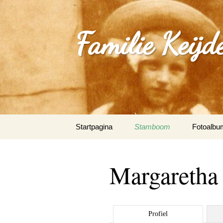
Familie Keijd
Spring
Startpagina
Stamboom
Fotoalbu
naar
inhoud
Fotoalbum
Margaretha
0_Joep Ke
(Klimmen
1.0_Sjan
Profiel
Schleepe