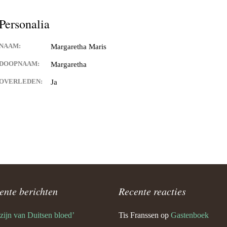
Keijdener en Louisa Sintzen
Personalia
NAAM:
Margaretha Maris
eijdener en Anneke Spaaij
e)
DOOPNAAM:
Margaretha
OVERLEDEN:
Ja
 Keijdener en Trine Van
Valkenburg)
 Keijdener en Tineke
ek
Keijdener en Hermien
rg
t Keijdener en Tina van
ente berichten
Recente reacties
 zijn van Duitsen bloed’
Tis Franssen
op
Gastenboek
 Keijdener en Riet Jansen
em)