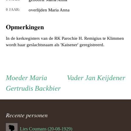
0 JAAR:
overlijden Maria Anna
Opmerkingen
In de kerkregisters van de RK Parochie H. Remigius te Klimmen
Persoon
Moeder
Vader
Moeder
Maria
Vader
Jan Keijdener
Gertrudis Backbier
ouder
navigatie
Recente personen
Lies Coumans (20-08-1929)