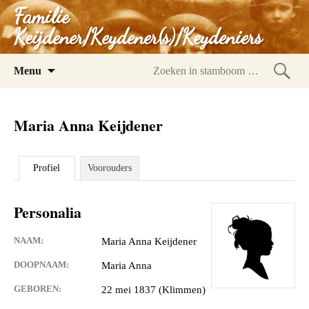
Familie
Keijdener/Keydener(s)/Keydeniers
Spring
Menu
naar
Zoeke
inhoud
in
Maria Anna Keijdener
stam
Profiel
Voorouders
Personalia
NAAM:
Maria Anna Keijdener
DOOPNAAM:
Maria Anna
GEBOREN:
22 mei 1837 (Klimmen)