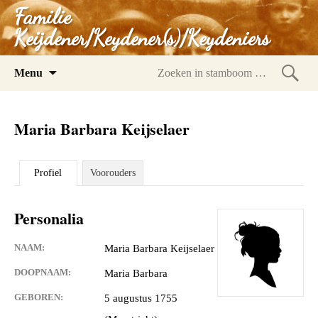
Familie
Keijdener/Keydener(s)/Keydeniers
Spring
Menu
naar
Zoeke
inhoud
in
Maria Barbara Keijselaer
stam
Profiel
Voorouders
Personalia
NAAM:
Maria Barbara Keijselaer
DOOPNAAM:
Maria Barbara
GEBOREN:
5 augustus 1755