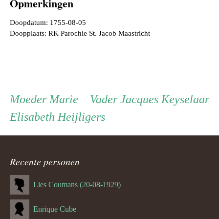
Opmerkingen
Doopdatum: 1755-08-05
Doopplaats: RK Parochie St. Jacob Maastricht
Persoon
Moeder
Vader
Moeder
Marie
Vader
Jacques Keyselaar
Elisabeth Heijligers
ouder
navigatie
Recente personen
Lies Coumans (20-08-1929)
Enrique Cube