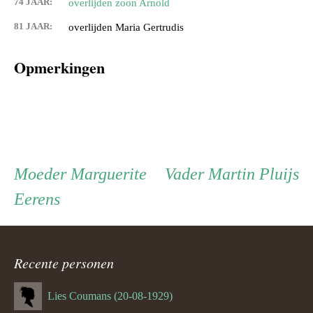
74 JAAR:
overlijden zoon Arnold
81 JAAR:
overlijden Maria Gertrudis
Opmerkingen
Persoon
Moeder
Vader
Moeder
Marguerite
Vader
Martin Pluijs
Eerens
ouder
navigatie
Recente personen
Lies Coumans (20-08-1929)