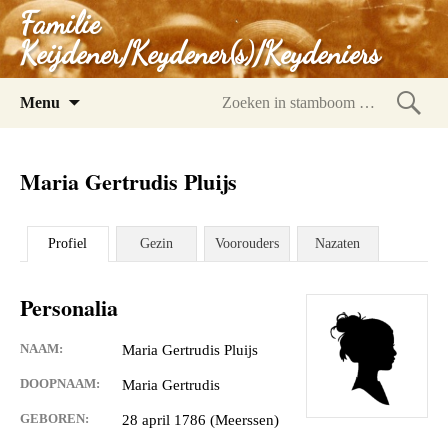
Familie
Keijdener/Keydener(s)/Keydeniers
Spring
Menu
naar
Zoeke
inhoud
in
Maria Gertrudis Pluijs
stam
Profiel
Gezin
Voorouders
Nazaten
Personalia
NAAM:
Maria Gertrudis Pluijs
DOOPNAAM:
Maria Gertrudis
GEBOREN:
28 april 1786 (Meerssen)