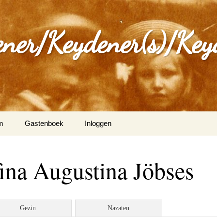
ener/Keydener(s)/Key
m
Gastenboek
Inloggen
: Varia
ina Augustina Jöbses
ijdener en Tina Vleugels
)
g Keijdener en M.A.H.
Gezin
Nazaten
n (Wittem)