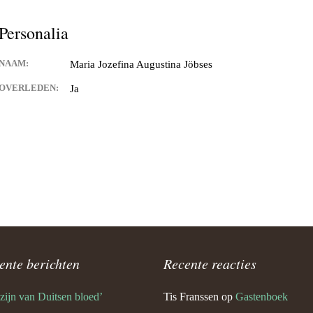
Keijdener en Louisa Sintzen
Personalia
NAAM:
Maria Jozefina Augustina Jöbses
eijdener en Anneke Spaaij
e)
OVERLEDEN:
Ja
 Keijdener en Trine Van
Valkenburg)
 Keijdener en Tineke
ek
Keijdener en Hermien
rg
t Keijdener en Tina van
ente berichten
Recente reacties
 zijn van Duitsen bloed’
Tis Franssen
op
Gastenboek
 Keijdener en Riet Jansen
em)