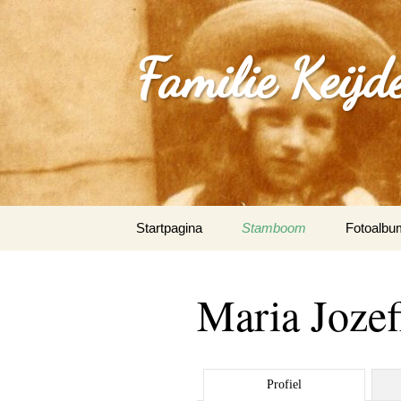
Familie Keijd
Spring
Startpagina
Stamboom
Fotoalbu
naar
inhoud
Fotoalbum
Maria Jozef
0_Joep Ke
(Klimmen
1.0_Sjan
Profiel
Schleepe