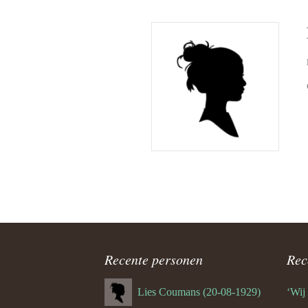
1.1 Wiel 
(België)
1.2 Mat K
(Kerkrad
2.0 Harie
Wissen (
2.1 Huber
Rittersbe
2.2 Jan 
Langenbe
3.0 Huber
Recente personen
Rec
Wissen
Lies Coumans (20-08-1929)
‘Wij
3.1 Hubér
(Broekh