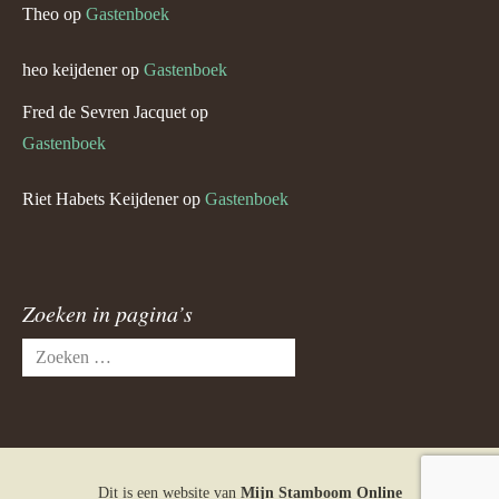
Theo
op
Gastenboek
heo keijdener
op
Gastenboek
Fred de Sevren Jacquet
op
Gastenboek
Riet Habets Keijdener
op
Gastenboek
Zoeken in pagina’s
Zoeken
naar:
Dit is een website van
Mijn Stamboom Online