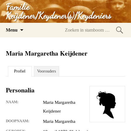
Familie
Keijdener/Keydener(s)/Keydeniers
Spring
Menu
naar
Zoeke
inhoud
in
Maria Margaretha Keijdener
stam
Profiel
Voorouders
Personalia
NAAM:
Maria Margaretha
Keijdener
DOOPNAAM:
Maria Margaretha