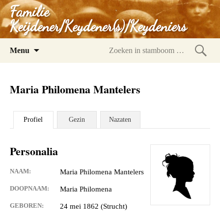
Familie
Keijdener/Keydener(s)/Keydeniers
Spring
Menu
naar
Zoeke
inhoud
in
Maria Philomena Mantelers
stam
Profiel
Gezin
Nazaten
Personalia
NAAM:
Maria Philomena Mantelers
DOOPNAAM:
Maria Philomena
GEBOREN:
24 mei 1862 (Strucht)