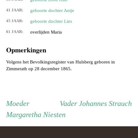
41 JAAR:
geboorte dochter Antje
45 JAAR:
geboorte dochter Lies
61 JAAR:
overlijden Maria
Opmerkingen
Volgens het Bevolkingsregister van Hulsberg geboren in
Persoon
Moeder
Vader
Moeder
Vader
Johannes Strauch
Margaretha Niesten
ouder