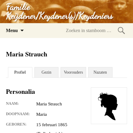
Familie
Keijdener/Keydener(s)/Keydeniers
Spring
Menu
naar
Zoeke
inhoud
in
Maria Strauch
stam
Profiel
Gezin
Voorouders
Nazaten
Personalia
NAAM:
Maria Strauch
DOOPNAAM:
Maria
GEBOREN:
15 februari 1865