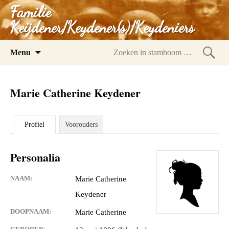
Familie
Keijdener/Keydener(s)/Keydeniers
Spring
Menu
naar
Zoeke
inhoud
in
Marie Catherine Keydener
stam
Profiel
Voorouders
Personalia
NAAM:
Marie Catherine
Keydener
DOOPNAAM:
Marie Catherine