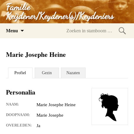
Familie
Keijdener/Keydener(s)/Keydeniers
Spring
Menu
naar
Zoeke
inhoud
in
Marie Josephe Heine
stam
Profiel
Gezin
Nazaten
Personalia
NAAM:
Marie Josephe Heine
DOOPNAAM:
Marie Josephe
OVERLEDEN:
Ja