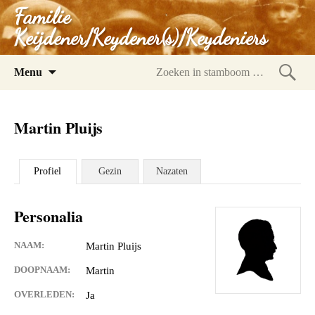
Familie
Keijdener/Keydener(s)/Keydeniers
Spring
Menu
naar
Zoeke
inhoud
in
Martin Pluijs
stam
Profiel
Gezin
Nazaten
Personalia
NAAM:
Martin Pluijs
DOOPNAAM:
Martin
OVERLEDEN:
Ja