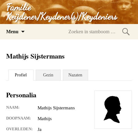
Familie
Keijdener/Keydener(s)/Keydeniers
Spring
Menu
naar
Zoeke
inhoud
in
Mathijs Sijstermans
stam
Profiel
Gezin
Nazaten
Personalia
NAAM:
Mathijs Sijstermans
DOOPNAAM:
Mathijs
OVERLEDEN:
Ja