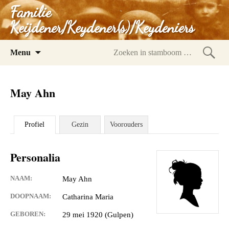
Familie
Keijdener/Keydener(s)/Keydeniers
Spring
Menu
naar
Zoeke
inhoud
in
May Ahn
stam
Profiel
Gezin
Voorouders
Personalia
NAAM:
May Ahn
DOOPNAAM:
Catharina Maria
GEBOREN:
29 mei 1920 (Gulpen)