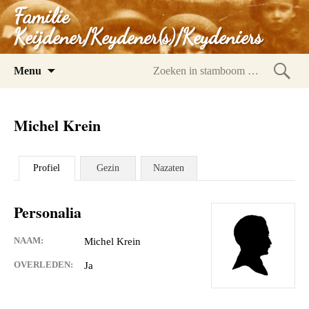
Familie
Keijdener/Keydener(s)/Keydeniers
Spring
Menu
naar
Zoeke
inhoud
in
Michel Krein
stam
Profiel
Gezin
Nazaten
Personalia
NAAM:
Michel Krein
OVERLEDEN:
Ja