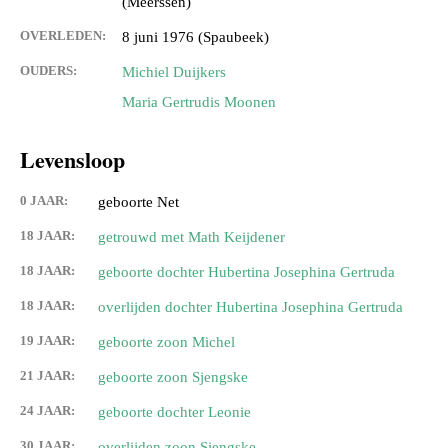
(Meerssen)
OVERLEDEN:
8 juni 1976 (Spaubeek)
OUDERS:
Michiel Duijkers
Maria Gertrudis Moonen
Levensloop
0 JAAR:
geboorte Net
18 JAAR:
getrouwd met Math Keijdener
18 JAAR:
geboorte dochter Hubertina Josephina Gertruda
18 JAAR:
overlijden dochter Hubertina Josephina Gertruda
19 JAAR:
geboorte zoon Michel
21 JAAR:
geboorte zoon Sjengske
24 JAAR:
geboorte dochter Leonie
30 JAAR:
overlijden zoon Sjengske