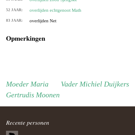
52 JAAR:
overlijden echtgenoot Math
83 JAAR:
overlijden Net
Opmerkingen
Persoon
Moeder
Vader
Moeder
Maria
Vader
Michiel Duijkers
Gertrudis Moonen
ouder
navigatie
Recente personen