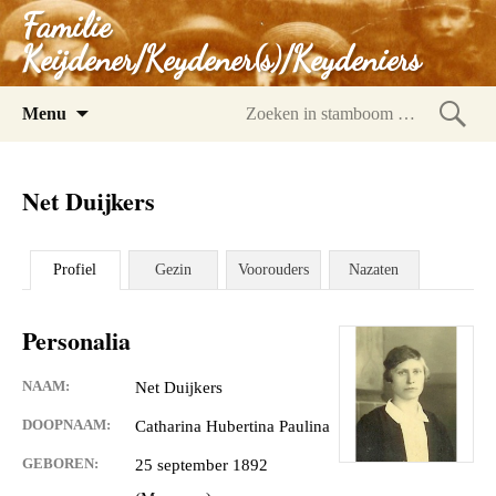
Familie
Keijdener/Keydener(s)/Keydeniers
Spring
Menu
naar
Zoeke
inhoud
in
Net Duijkers
stam
Profiel
Gezin
Voorouders
Nazaten
Personalia
NAAM:
Net Duijkers
DOOPNAAM:
Catharina Hubertina Paulina
GEBOREN:
25 september 1892